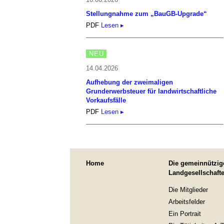
Stellungnahme zum „BauGB-Upgrade“
PDF
Lesen ▸
NEU
14.04.2026
Aufhebung der zweimaligen
Grunderwerbsteuer für landwirtschaftliche
Vorkaufsfälle
PDF
Lesen ▸
Home
Die gemeinnützig
Landgesellschaft
Die Mitglieder
Arbeitsfelder
Ein Portrait