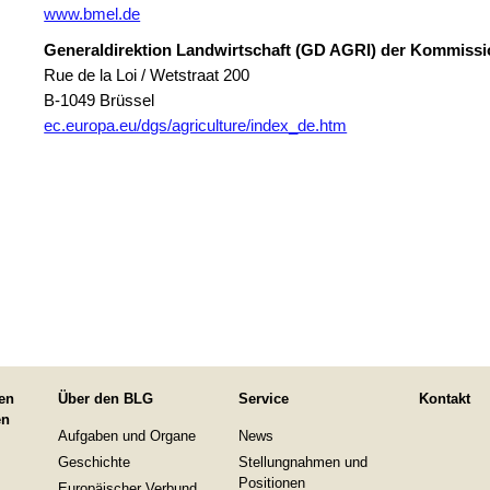
www.bmel.de
Generaldirektion Landwirtschaft (GD AGRI) der Kommiss
Rue de la Loi / Wetstraat 200
B-1049 Brüssel
ec.europa.eu/dgs/agriculture/index_de.htm
en
Über den BLG
Service
Kontakt
en
Aufgaben und Organe
News
Geschichte
Stellungnahmen und
Positionen
Europäischer Verbund